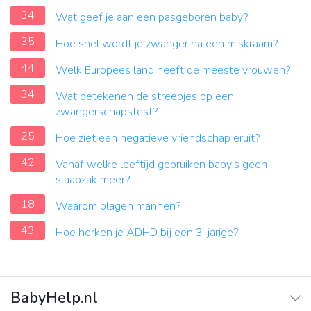
34
Wat geef je aan een pasgeboren baby?
35
Hoe snel wordt je zwanger na een miskraam?
44
Welk Europees land heeft de meeste vrouwen?
34
Wat betekenen de streepjes op een
zwangerschapstest?
25
Hoe ziet een negatieve vriendschap eruit?
42
Vanaf welke leeftijd gebruiken baby's geen
slaapzak meer?
18
Waarom plagen mannen?
43
Hoe herken je ADHD bij een 3-jarige?
BabyHelp.nl