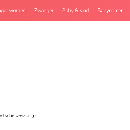
ger worden
Zwanger
Baby & Kind
Babynamen
dische bevalling?