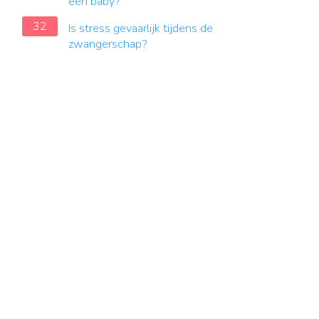
een baby?
32
Is stress gevaarlijk tijdens de
zwangerschap?