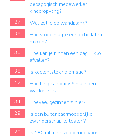
pedagogisch medewerker
kinderopvang?
27
Wat zet je op wandplank?
38
Hoe vroeg mag je een echo laten
maken?
30
Hoe kan je binnen een dag 1 kilo
afvallen?
38
Is keelontsteking ernstig?
17
Hoe lang kan baby 6 maanden
wakker zijn?
34
Hoeveel gezinnen zijn er?
29
Is een buitenbaarmoederlijke
zwangerschap te testen?
20
Is 180 ml melk voldoende voor