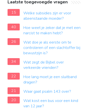
Laatste toegevoegde vragen
15
Welke subsidies zijn er voor
alleenstaande moeder?
40
Hoe weet je zeker dat je met een
narcist te maken hebt?
26
Wat doe je als eerste om te
controleren of een slachtoffer bij
bewustzijn is?
34
Wat zegt de Bijbel over
verkeerde vrienden?
22
Hoe lang moet je een sluitband
dragen?
21
Waar gaat psalm 143 over?
20
Wat kost een bus voor een kind
van 12 jaar?