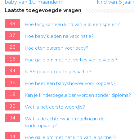
baby van 10 maanden?
kind van 5 jaar?
Laatste toegevoegde vragen
33
Hoe lang kan een kind van 3 alleen spelen?
37
Hoe baby kleden na vaccinatie?
28
Hoe eten pureren voor baby?
16
Hoe ga je om met het verlies van je vader?
34
Is 39 graden koorts gevaarlijk?
45
Hoe heet een babyshower voor koppels?
19
Kan je kinderbegeleider worden zonder diploma?
30
Wat is het eerste woordje?
34
Wat is de achterwachtregeling in de
kinderopvang?
44
Hoe ga je om met het kind van je partner?