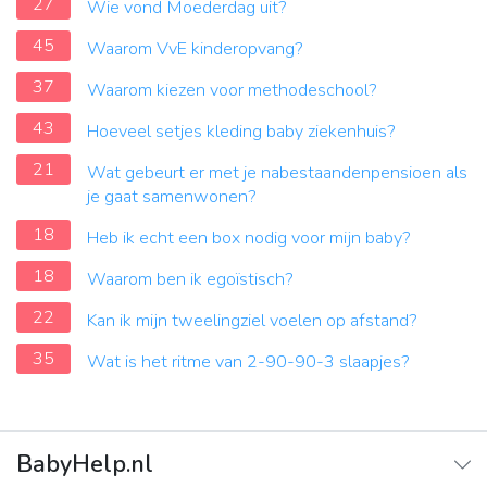
27
Wie vond Moederdag uit?
45
Waarom VvE kinderopvang?
37
Waarom kiezen voor methodeschool?
43
Hoeveel setjes kleding baby ziekenhuis?
21
Wat gebeurt er met je nabestaandenpensioen als
je gaat samenwonen?
18
Heb ik echt een box nodig voor mijn baby?
18
Waarom ben ik egoïstisch?
22
Kan ik mijn tweelingziel voelen op afstand?
35
Wat is het ritme van 2-90-90-3 slaapjes?
BabyHelp.nl