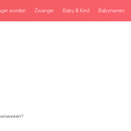
ger worden
Zwanger
Baby & Kind
Babynamen
beenweeën?