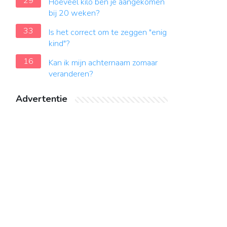
29
Hoeveel kilo ben je aangekomen
bij 20 weken?
33
Is het correct om te zeggen "enig
kind"?
16
Kan ik mijn achternaam zomaar
veranderen?
Advertentie