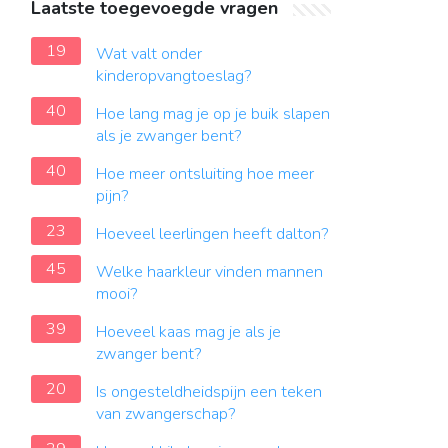
Laatste toegevoegde vragen
19
Wat valt onder
kinderopvangtoeslag?
40
Hoe lang mag je op je buik slapen
als je zwanger bent?
40
Hoe meer ontsluiting hoe meer
pijn?
23
Hoeveel leerlingen heeft dalton?
45
Welke haarkleur vinden mannen
mooi?
39
Hoeveel kaas mag je als je
zwanger bent?
20
Is ongesteldheidspijn een teken
van zwangerschap?