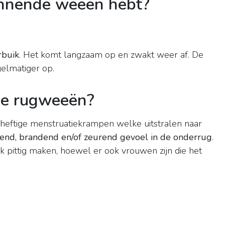
innende weeën hebt?
rbuik
. Het komt langzaam op en zwakt weer af. De
elmatiger op.
de rugweeën?
eftige menstruatiekrampen welke uitstralen naar
kend, brandend en/of zeurend gevoel in de onderrug
.
 pittig maken, hoewel er ook vrouwen zijn die het