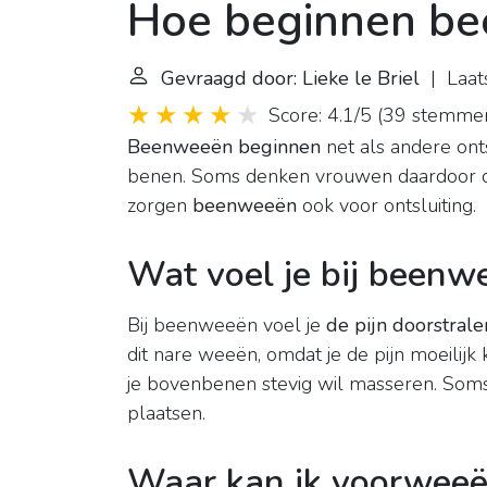
Hoe beginnen b
Gevraagd door: Lieke le Briel
| Laats
Score: 4.1/5
(
39 stemme
Beenweeën beginnen
net als andere onts
benen. Soms denken vrouwen daardoor dat
zorgen
beenweeën
ook voor ontsluiting.
Wat voel je bij beenw
Bij beenweeën voel je
de pijn doorstral
dit nare weeën, omdat je de pijn moeilijk 
je bovenbenen stevig wil masseren. Soms
plaatsen.
Waar kan ik voorweeë