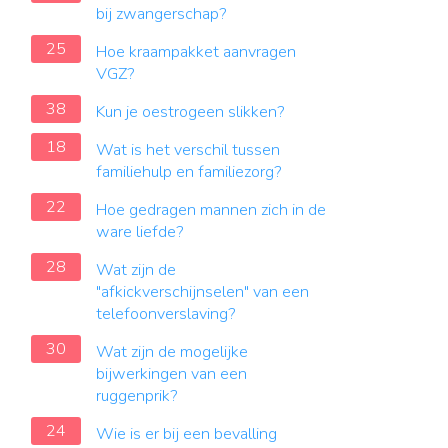
bij zwangerschap?
25
Hoe kraampakket aanvragen
VGZ?
38
Kun je oestrogeen slikken?
18
Wat is het verschil tussen
familiehulp en familiezorg?
22
Hoe gedragen mannen zich in de
ware liefde?
28
Wat zijn de
"afkickverschijnselen" van een
telefoonverslaving?
30
Wat zijn de mogelijke
bijwerkingen van een
ruggenprik?
24
Wie is er bij een bevalling