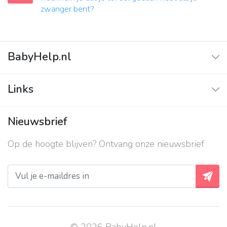
zwanger bent?
BabyHelp.nl
Home
Links
Vraag & Antwoord
Adverteren
Nieuwsbrief
Contact
Op de hoogte blijven? Ontvang onze nieuwsbrief
Over ons
Privacy beleid