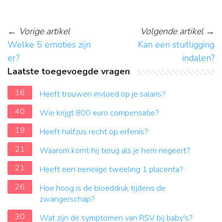
←
Vorige artikel
Volgende artikel
→
Welke 5 emoties zijn
Kan een stuitligging
er?
indalen?
Laatste toegevoegde vragen
16
Heeft trouwen invloed op je salaris?
40
Wie krijgt 800 euro compensatie?
19
Heeft halfzus recht op erfenis?
21
Waarom komt hij terug als je hem negeert?
21
Heeft een eeneiige tweeling 1 placenta?
26
Hoe hoog is de bloeddruk tijdens de
zwangerschap?
30
Wat zijn de symptomen van RSV bij baby's?