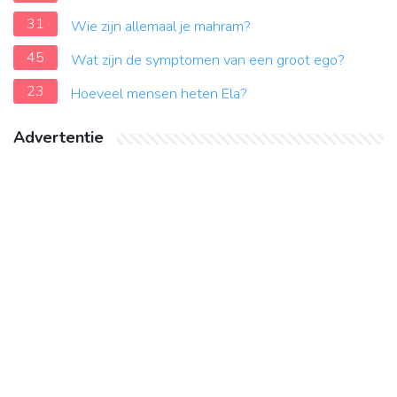
31
Wie zijn allemaal je mahram?
45
Wat zijn de symptomen van een groot ego?
23
Hoeveel mensen heten Ela?
Advertentie