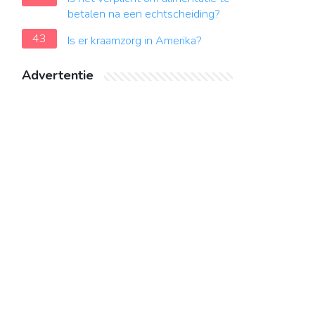
betalen na een echtscheiding?
43
Is er kraamzorg in Amerika?
Advertentie