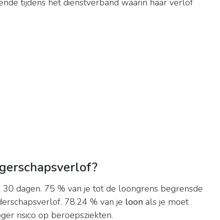
nde tijdens het dienstverband waarin haar verlof
ngerschapsverlof?
 30 dagen. 75 % van je tot de loongrens begrensde
derschapsverlof. 78.24 % van je
loon
als je moet
er risico op beroepsziekten.