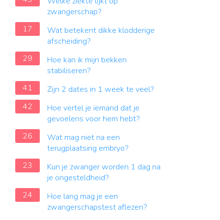
Welke ziekte lijkt op
zwangerschap?
17
Wat betekent dikke klodderige
afscheiding?
29
Hoe kan ik mijn bekken
stabiliseren?
41
Zijn 2 dates in 1 week te veel?
42
Hoe vertel je iemand dat je
gevoelens voor hem hebt?
26
Wat mag niet na een
terugplaatsing embryo?
23
Kun je zwanger worden 1 dag na
je ongesteldheid?
24
Hoe lang mag je een
zwangerschapstest aflezen?