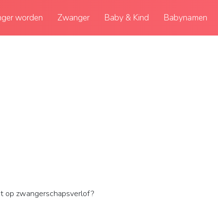
ger worden
Zwanger
Baby & Kind
Babynamen
cht op zwangerschapsverlof?