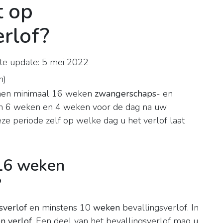
t op
rlof?
te update: 5 mei 2022
n
)
en minimaal 16 weken
zwangerschaps
- en
ssen 6 weken en 4 weken voor de dag na uw
e periode zelf op welke dag u het verlof laat
 16 weken
?
verlof
en minstens 10
weken
bevallingsverlof. In
n verlof
. Een deel van het bevallingsverlof mag u