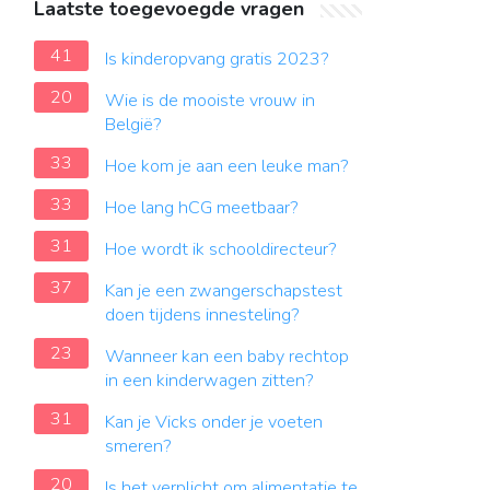
Laatste toegevoegde vragen
41
Is kinderopvang gratis 2023?
20
Wie is de mooiste vrouw in
België?
33
Hoe kom je aan een leuke man?
33
Hoe lang hCG meetbaar?
31
Hoe wordt ik schooldirecteur?
37
Kan je een zwangerschapstest
doen tijdens innesteling?
23
Wanneer kan een baby rechtop
in een kinderwagen zitten?
31
Kan je Vicks onder je voeten
smeren?
20
Is het verplicht om alimentatie te