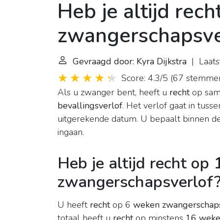
Heb je altijd rech
zwangerschapsve
Gevraagd door: Kyra Dijkstra
| Laats
Score: 4.3/5
(
67 stemme
Als u zwanger bent, heeft u
recht
op sam
bevallingsverlof
. Het verlof gaat in tu
uitgerekende datum. U bepaalt binnen dez
ingaan.
Heb je altijd recht op
zwangerschapsverlof
U heeft
recht
op 6
weken zwangerschaps
totaal heeft u
recht
op minstens
16 weke