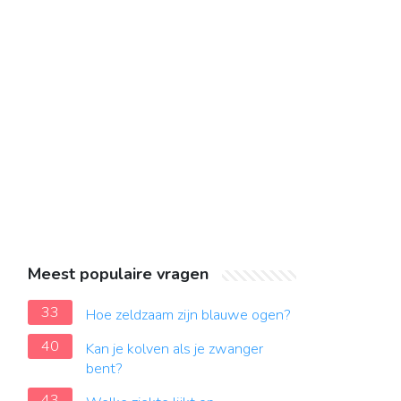
Meest populaire vragen
33
Hoe zeldzaam zijn blauwe ogen?
40
Kan je kolven als je zwanger
bent?
43