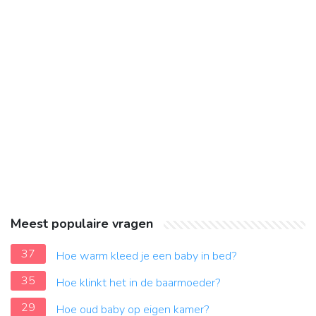
Meest populaire vragen
37
Hoe warm kleed je een baby in bed?
35
Hoe klinkt het in de baarmoeder?
29
Hoe oud baby op eigen kamer?