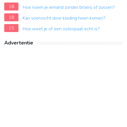
18
Hoe noem je iemand zonder broers of zussen?
18
Kan voorvocht door kleding heen komen?
15
Hoe weet je of een osteopaat echt is?
Advertentie