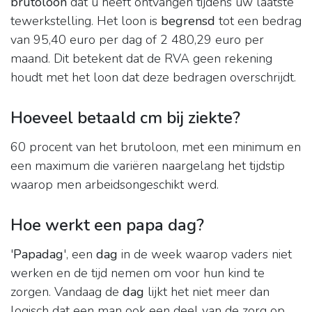
brutoloon
dat u heeft ontvangen tijdens uw laatste
tewerkstelling. Het loon is
begrensd
tot een bedrag
van 95,40 euro per dag of 2 480,29 euro per
maand. Dit betekent dat de RVA geen rekening
houdt met het loon dat deze bedragen overschrijdt.
Hoeveel betaald cm bij ziekte?
60 procent van het brutoloon, met een minimum en
een maximum die variëren naargelang het tijdstip
waarop men arbeidsongeschikt werd.
Hoe werkt een papa dag?
'
Papadag
', een
dag
in de week waarop vaders niet
werken en de tijd nemen om voor hun kind te
zorgen. Vandaag de
dag
lijkt het niet meer dan
logisch dat een man ook een deel van de zorg op