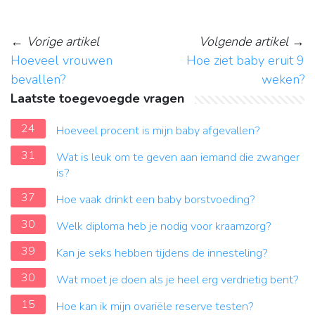
←
Vorige artikel
Volgende artikel
→
Hoeveel vrouwen
Hoe ziet baby eruit 9
bevallen?
weken?
Laatste toegevoegde vragen
24
Hoeveel procent is mijn baby afgevallen?
31
Wat is leuk om te geven aan iemand die zwanger
is?
37
Hoe vaak drinkt een baby borstvoeding?
30
Welk diploma heb je nodig voor kraamzorg?
39
Kan je seks hebben tijdens de innesteling?
30
Wat moet je doen als je heel erg verdrietig bent?
15
Hoe kan ik mijn ovariële reserve testen?