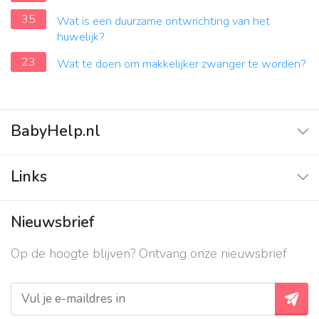
35
Wat is een duurzame ontwrichting van het
huwelijk?
23
Wat te doen om makkelijker zwanger te worden?
BabyHelp.nl
Home
Links
Vraag & Antwoord
Adverteren
Nieuwsbrief
Contact
Op de hoogte blijven? Ontvang onze nieuwsbrief
Over ons
Privacy beleid