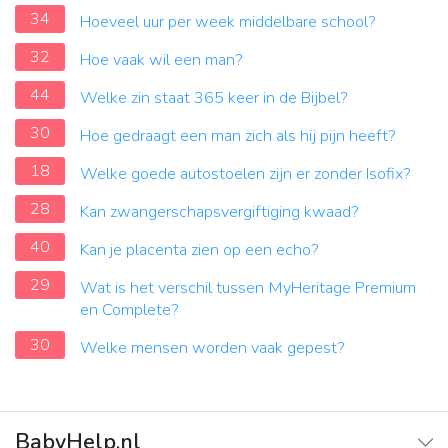
34
Hoeveel uur per week middelbare school?
32
Hoe vaak wil een man?
44
Welke zin staat 365 keer in de Bijbel?
30
Hoe gedraagt ​​een man zich als hij pijn heeft?
18
Welke goede autostoelen zijn er zonder Isofix?
28
Kan zwangerschapsvergiftiging kwaad?
40
Kan je placenta zien op een echo?
29
Wat is het verschil tussen MyHeritage Premium
en Complete?
30
Welke mensen worden vaak gepest?
BabyHelp.nl