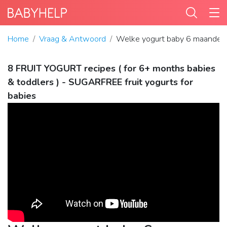
Home
Vraag & Antwoord
Welke yogurt baby 6 maanden
8 FRUIT YOGURT recipes ( for 6+ months babies
& toddlers ) - SUGARFREE fruit yogurts for
babies