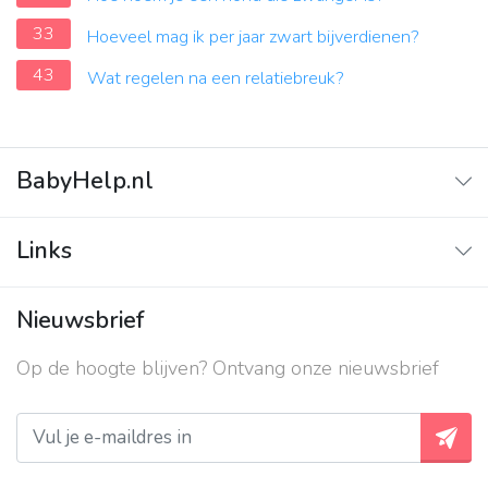
33
Hoeveel mag ik per jaar zwart bijverdienen?
43
Wat regelen na een relatiebreuk?
BabyHelp.nl
Home
Links
Vraag & Antwoord
Adverteren
Nieuwsbrief
Contact
Op de hoogte blijven? Ontvang onze nieuwsbrief
Over ons
Privacy beleid