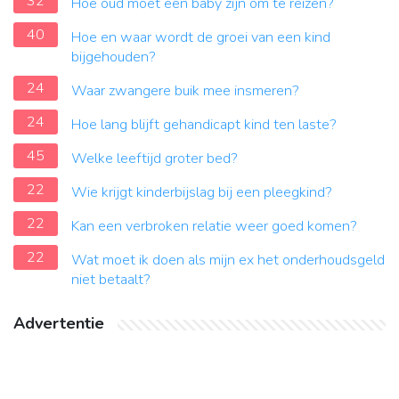
32
Hoe oud moet een baby zijn om te reizen?
40
Hoe en waar wordt de groei van een kind
bijgehouden?
24
Waar zwangere buik mee insmeren?
24
Hoe lang blijft gehandicapt kind ten laste?
45
Welke leeftijd groter bed?
22
Wie krijgt kinderbijslag bij een pleegkind?
22
Kan een verbroken relatie weer goed komen?
22
Wat moet ik doen als mijn ex het onderhoudsgeld
niet betaalt?
Advertentie