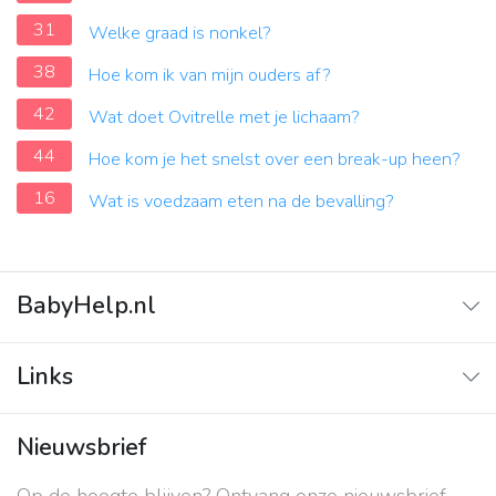
31
Welke graad is nonkel?
38
Hoe kom ik van mijn ouders af?
42
Wat doet Ovitrelle met je lichaam?
44
Hoe kom je het snelst over een break-up heen?
16
Wat is voedzaam eten na de bevalling?
BabyHelp.nl
Home
Links
Vraag & Antwoord
Adverteren
Nieuwsbrief
Contact