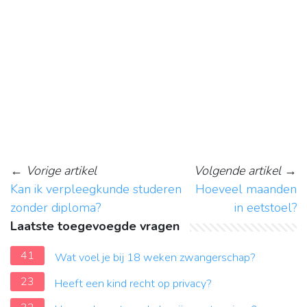
←
Vorige artikel
Volgende artikel
→
Kan ik verpleegkunde studeren
Hoeveel maanden
zonder diploma?
in eetstoel?
Laatste toegevoegde vragen
41
Wat voel je bij 18 weken zwangerschap?
23
Heeft een kind recht op privacy?