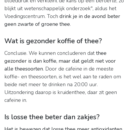
bloeddruk en verkleint de kans op een beroerte, zo
blijkt uit wetenschappelijk onderzoek", aldus het
Voedingscentrum. Toch
drink je in de avond beter
geen zwarte of groene thee
.
Wat is gezonder koffie of thee?
Conclusie. We kunnen concluderen dat
thee
gezonder is dan koffie, maar dat geldt niet voor
alle theesoorten
. Door de cafeïne in de meeste
koffie- en theesoorten, is het wel aan te raden om
beide niet meer te drinken na 20:00 uur.
Uitzondering daarop is kruidenthee, daar zit geen
cafeïne in.
Is losse thee beter dan zakjes?
Het is bewezen dat losse thee meer antioxidanten,