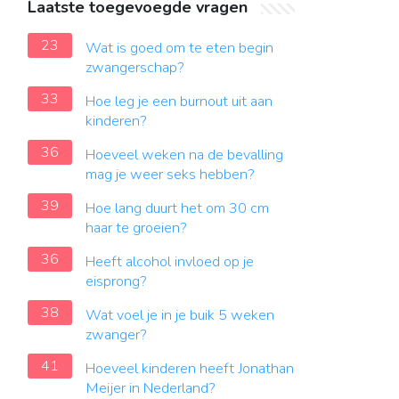
Laatste toegevoegde vragen
23
Wat is goed om te eten begin
zwangerschap?
33
Hoe leg je een burnout uit aan
kinderen?
36
Hoeveel weken na de bevalling
mag je weer seks hebben?
39
Hoe lang duurt het om 30 cm
haar te groeien?
36
Heeft alcohol invloed op je
eisprong?
38
Wat voel je in je buik 5 weken
zwanger?
41
Hoeveel kinderen heeft Jonathan
Meijer in Nederland?