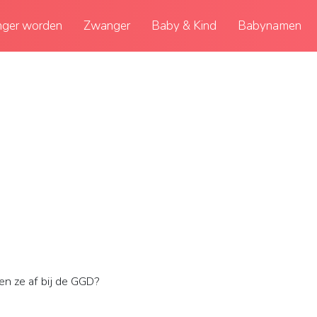
ger worden
Zwanger
Baby & Kind
Babynamen
n ze af bij de GGD?