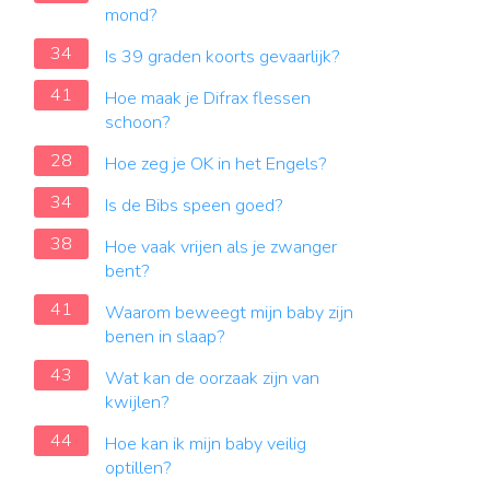
mond?
34
Is 39 graden koorts gevaarlijk?
41
Hoe maak je Difrax flessen
schoon?
28
Hoe zeg je OK in het Engels?
34
Is de Bibs speen goed?
38
Hoe vaak vrijen als je zwanger
bent?
41
Waarom beweegt mijn baby zijn
benen in slaap?
43
Wat kan de oorzaak zijn van
kwijlen?
44
Hoe kan ik mijn baby veilig
optillen?