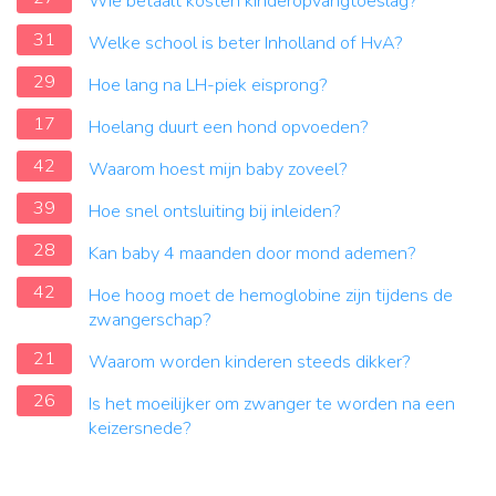
Wie betaalt kosten kinderopvangtoeslag?
31
Welke school is beter Inholland of HvA?
29
Hoe lang na LH-piek eisprong?
17
Hoelang duurt een hond opvoeden?
42
Waarom hoest mijn baby zoveel?
39
Hoe snel ontsluiting bij inleiden?
28
Kan baby 4 maanden door mond ademen?
42
Hoe hoog moet de hemoglobine zijn tijdens de
zwangerschap?
21
Waarom worden kinderen steeds dikker?
26
Is het moeilijker om zwanger te worden na een
keizersnede?