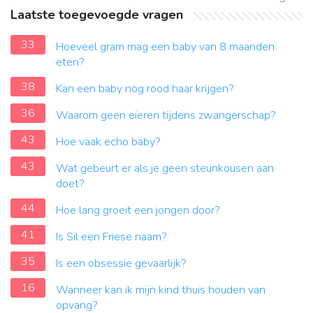
Laatste toegevoegde vragen
33
Hoeveel gram mag een baby van 8 maanden
eten?
38
Kan een baby nog rood haar krijgen?
36
Waarom geen eieren tijdens zwangerschap?
43
Hoe vaak echo baby?
43
Wat gebeurt er als je geen steunkousen aan
doet?
44
Hoe lang groeit een jongen door?
41
Is Sil een Friese naam?
35
Is een obsessie gevaarlijk?
16
Wanneer kan ik mijn kind thuis houden van
opvang?