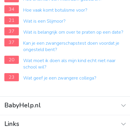
34
Hoe vaak komt botulisme voor?
21
Wat is een Slijmoor?
37
Wat is belangrijk om over te praten op een date?
37
Kan je een zwangerschapstest doen voordat je
ongesteld bent?
20
Wat moet ik doen als mijn kind echt niet naar
school wil?
23
Wat geef je een zwangere collega?
BabyHelp.nl
Home
Links
Vraag & Antwoord