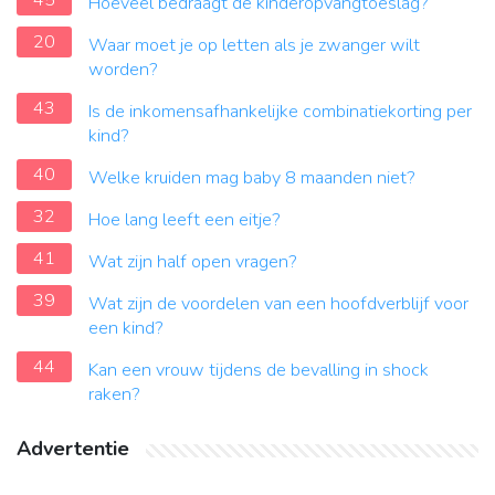
45
Hoeveel bedraagt de kinderopvangtoeslag?
20
Waar moet je op letten als je zwanger wilt
worden?
43
Is de inkomensafhankelijke combinatiekorting per
kind?
40
Welke kruiden mag baby 8 maanden niet?
32
Hoe lang leeft een eitje?
41
Wat zijn half open vragen?
39
Wat zijn de voordelen van een hoofdverblijf voor
een kind?
44
Kan een vrouw tijdens de bevalling in shock
raken?
Advertentie