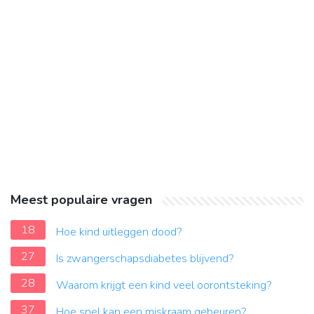
Meest populaire vragen
18
Hoe kind uitleggen dood?
27
Is zwangerschapsdiabetes blijvend?
28
Waarom krijgt een kind veel oorontsteking?
37
Hoe snel kan een miskraam gebeuren?