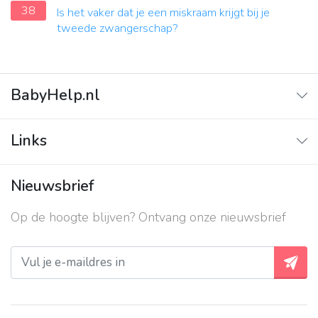
38
Is het vaker dat je een miskraam krijgt bij je
tweede zwangerschap?
BabyHelp.nl
Home
Links
Vraag & Antwoord
Adverteren
Nieuwsbrief
Contact
Op de hoogte blijven? Ontvang onze nieuwsbrief
Over ons
Privacy beleid