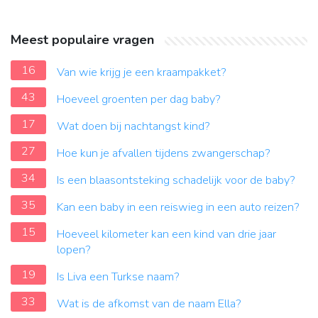
Meest populaire vragen
16
Van wie krijg je een kraampakket?
43
Hoeveel groenten per dag baby?
17
Wat doen bij nachtangst kind?
27
Hoe kun je afvallen tijdens zwangerschap?
34
Is een blaasontsteking schadelijk voor de baby?
35
Kan een baby in een reiswieg in een auto reizen?
15
Hoeveel kilometer kan een kind van drie jaar
lopen?
19
Is Liva een Turkse naam?
33
Wat is de afkomst van de naam Ella?