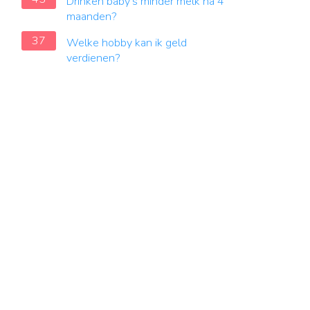
Drinken baby's minder melk na 4
maanden?
37
Welke hobby kan ik geld
verdienen?