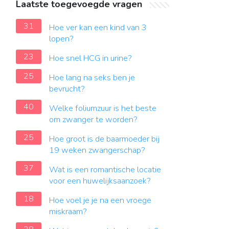
Laatste toegevoegde vragen
31
Hoe ver kan een kind van 3
lopen?
23
Hoe snel HCG in urine?
25
Hoe lang na seks ben je
bevrucht?
40
Welke foliumzuur is het beste
om zwanger te worden?
25
Hoe groot is de baarmoeder bij
19 weken zwangerschap?
37
Wat is een romantische locatie
voor een huwelijksaanzoek?
18
Hoe voel je je na een vroege
miskraam?