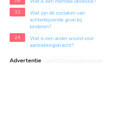
28
Wat is een mentale obsessie?
32
Wat zijn de oorzaken van
achterblijvende groei bij
kinderen?
24
Wat is een ander woord voor
aantrekkingskracht?
Advertentie