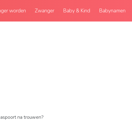
ger worden
Zwanger
Baby & Kind
Babynamen
aspoort na trouwen?