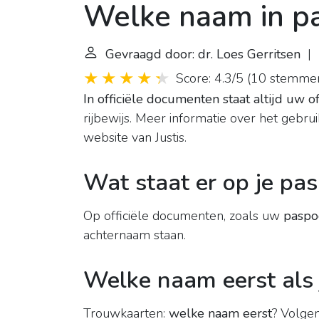
Welke naam in p
Gevraagd door: dr. Loes Gerritsen
| L
Score: 4.3/5
(
10 stemme
In officiële documenten staat altijd uw o
rijbewijs. Meer informatie over het gebr
website van Justis.
Wat staat er op je pa
Op officiële documenten, zoals uw
paspo
achternaam staan.
Welke naam eerst als
Trouwkaarten:
welke naam eerst
? Volgen