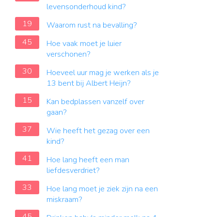
levensonderhoud kind?
19
Waarom rust na bevalling?
45
Hoe vaak moet je luier
verschonen?
30
Hoeveel uur mag je werken als je
13 bent bij Albert Heijn?
15
Kan bedplassen vanzelf over
gaan?
37
Wie heeft het gezag over een
kind?
41
Hoe lang heeft een man
liefdesverdriet?
33
Hoe lang moet je ziek zijn na een
miskraam?
45