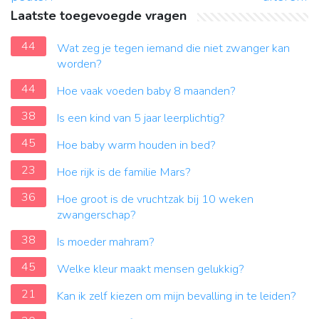
Laatste toegevoegde vragen
44
Wat zeg je tegen iemand die niet zwanger kan
worden?
44
Hoe vaak voeden baby 8 maanden?
38
Is een kind van 5 jaar leerplichtig?
45
Hoe baby warm houden in bed?
23
Hoe rijk is de familie Mars?
36
Hoe groot is de vruchtzak bij 10 weken
zwangerschap?
38
Is moeder mahram?
45
Welke kleur maakt mensen gelukkig?
21
Kan ik zelf kiezen om mijn bevalling in te leiden?