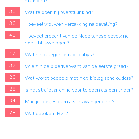
maanden?
35
Wat te doen bij overstuur kind?
36
Hoeveel vrouwen verzakking na bevalling?
41
Hoeveel procent van de Nederlandse bevolking
heeft blauwe ogen?
17
Wat helpt tegen jeuk bij babys?
32
Wie zijn de bloedverwant van de eerste graad?
26
Wat wordt bedoeld met niet-biologische ouders?
28
Is het strafbaar om je voor te doen als een ander?
34
Mag je toetjes eten als je zwanger bent?
28
Wat betekent Rizz?