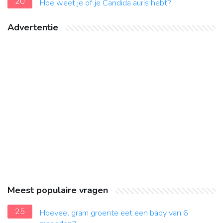
20
Hoe weet je of je Candida auris hebt?
Advertentie
Meest populaire vragen
25
Hoeveel gram groente eet een baby van 6