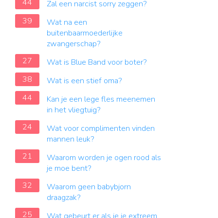
44
Zal een narcist sorry zeggen?
39
Wat na een
buitenbaarmoederlijke
zwangerschap?
27
Wat is Blue Band voor boter?
38
Wat is een stief oma?
44
Kan je een lege fles meenemen
in het vliegtuig?
24
Wat voor complimenten vinden
mannen leuk?
21
Waarom worden je ogen rood als
je moe bent?
32
Waarom geen babybjorn
draagzak?
25
Wat gebeurt er als je je extreem