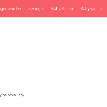
ger worden
Zwanger
Baby & Kind
Babynamen
 na bevalling?