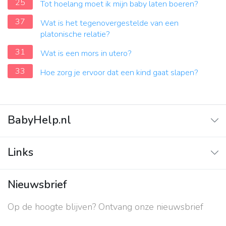
25
Tot hoelang moet ik mijn baby laten boeren?
37
Wat is het tegenovergestelde van een
platonische relatie?
31
Wat is een mors in utero?
33
Hoe zorg je ervoor dat een kind gaat slapen?
BabyHelp.nl
Home
Links
Vraag & Antwoord
Adverteren
Nieuwsbrief
Contact
Op de hoogte blijven? Ontvang onze nieuwsbrief
Over ons