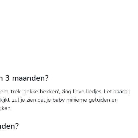
an 3 maanden?
m, trek 'gekke bekken', zing lieve liedjes. Let daarbij
ijkt, zul je zien dat je
baby
minieme geluiden en
kken.
nden?