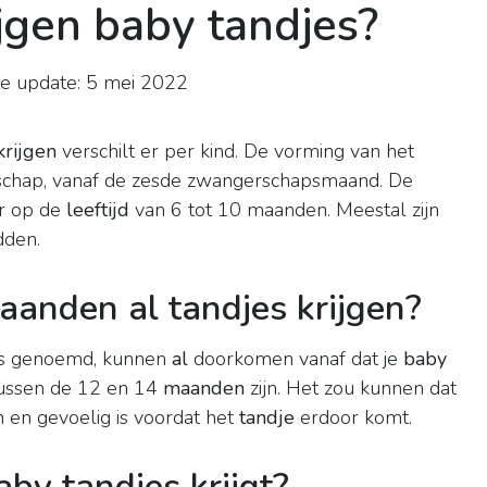
ijgen baby tandjes?
e update: 5 mei 2022
)
krijgen
verschilt er per kind. De vorming van het
rschap, vanaf de zesde zwangerschapsmaand. De
r op de
leeftijd
van 6 tot 10 maanden. Meestal zijn
dden.
anden al tandjes krijgen?
es genoemd, kunnen
al
doorkomen vanaf dat je
baby
ussen de 12 en 14
maanden
zijn. Het zou kunnen dat
n en gevoelig is voordat het
tandje
erdoor komt.
by tandjes krijgt?