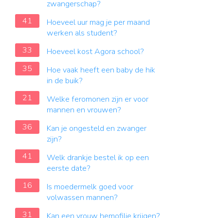
zwangerschap?
41
Hoeveel uur mag je per maand
werken als student?
33
Hoeveel kost Agora school?
35
Hoe vaak heeft een baby de hik
in de buik?
21
Welke feromonen zijn er voor
mannen en vrouwen?
36
Kan je ongesteld en zwanger
zijn?
41
Welk drankje bestel ik op een
eerste date?
16
Is moedermelk goed voor
volwassen mannen?
31
Kan een vrouw hemofilie krijgen?