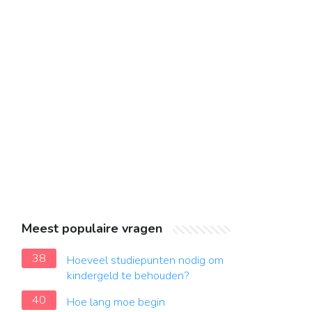
Meest populaire vragen
38
Hoeveel studiepunten nodig om
kindergeld te behouden?
40
Hoe lang moe begin