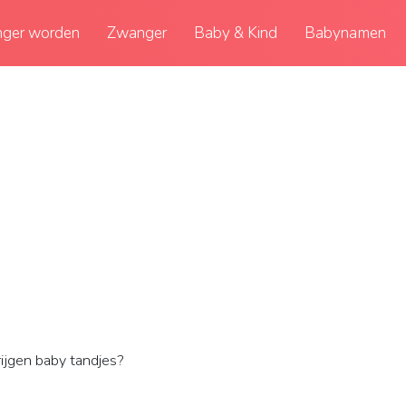
ger worden
Zwanger
Baby & Kind
Babynamen
rijgen baby tandjes?