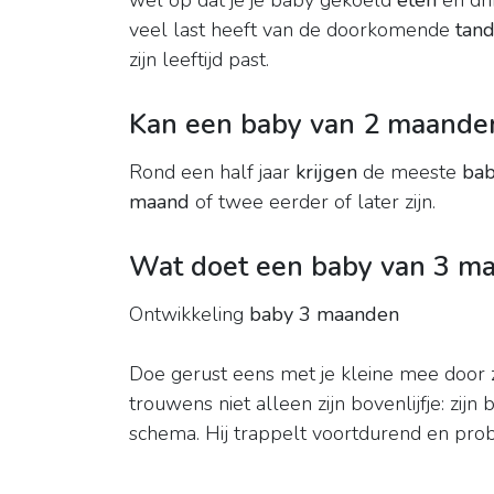
wel op dat je je baby gekoeld
eten
en drin
veel last heeft van de doorkomende
tand
zijn leeftijd past.
Kan een baby van 2 maanden 
Rond een half jaar
krijgen
de meeste
bab
maand
of twee eerder of later zijn.
Wat doet een baby van 3 m
Ontwikkeling
baby 3 maanden
Doe gerust eens met je kleine mee door 
trouwens niet alleen zijn bovenlijfje: z
schema. Hij trappelt voortdurend en probe