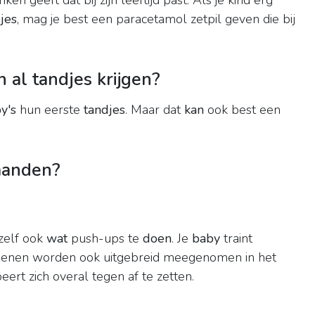
ken geeft dat bij zijn leeftijd past. Als je kind erg
jes
, mag je best een paracetamol zetpil geven die bij
al tandjes krijgen?
y's
hun eerste
tandjes
. Maar dat
kan
ook best een
aanden?
zelf ook
wat
push-ups te
doen
. Je
baby
traint
ijn benen worden ook uitgebreid meegenomen in het
ert zich overal tegen af te zetten.