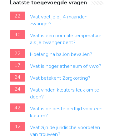
Laatste toegevoegde vragen
22
Wat voel je bij 4 maanden
zwanger?
40
Wat is een normale temperatuur
als je zwanger bent?
22
Hoelang na ballon bevallen?
17
Wat is hoger atheneum of vwo?
24
Wat betekent Zorgkorting?
24
Wat vinden kleuters leuk om te
doen?
42
Wat is de beste bedtijd voor een
kleuter?
42
Wat zijn de juridische voordelen
van trouwen?