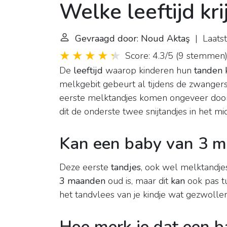
Welke leeftijd kr
Gevraagd door: Noud Aktaş
| Laatst
Score: 4.3/5
(
9 stemmen
De
leeftijd
waarop kinderen hun
tanden 
melkgebit gebeurt al tijdens de zwange
eerste melktandjes komen ongeveer doo
dit de onderste twee snijtandjes in het mi
Kan een baby van 3 ma
Deze eerste
tandjes
, ook wel melktandj
3 maanden
oud is, maar dit
kan
ook pas t
het tandvlees van je kindje wat gezwolle
Hoe merk je dat een ba