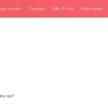
ger worden
Zwanger
Baby & Kind
Babynamen
aby spa?