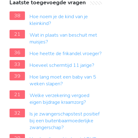
Laatste toegevoegde vragen
38
Hoe noem je de kind van je
kleinkind?
21
Wat in plaats van beschuit met
muisjes?
36
Hoe heette de frikandel vroeger?
33
Hoeveel schermtijd 11 jarige?
39
Hoe lang moet een baby van 5
weken slapen?
21
Welke verzekering vergoed
eigen bijdrage kraamzorg?
32
Is je zwangerschapstest positief
bij een buitenbaarmoederlijke
zwangerschap?