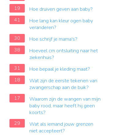
19
Hoe druiven geven aan baby?
41
Hoe lang kan kleur ogen baby
veranderen?
30
Hoe schrijf je mama's?
38
Hoeveel cm ontsluiting naar het
ziekenhuis?
31
Hoe bepaal je kleding maat?
18
Wat zijn de eerste tekenen van
zwangerschap aan de buik?
17
Waarom zijn de wangen van mijn
baby rood, maar heeft hij geen
koorts?
29
Wat als iemand jouw grenzen
niet accepteert?