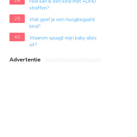
28
Hoe kan ik een kind met ADHD
straffen?
25
Wat geef je een hoogbegaafd
kind?
40
Waarom spuugt mijn baby alles
uit?
Advertentie