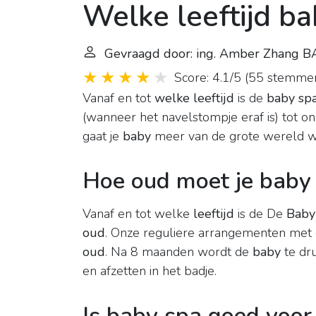
Welke leeftijd ba
Gevraagd door: ing. Amber Zhang B
Score: 4.1/5
(
55 stemme
Vanaf en tot
welke leeftijd
is de
baby sp
(wanneer het navelstompje eraf is) tot
gaat je
baby
meer van de grote wereld w
Hoe oud moet je baby 
Vanaf en tot welke
leeftijd
is de De
Baby
oud
. Onze reguliere arrangementen met
oud
. Na 8 maanden wordt de
baby
te dru
en afzetten in het badje.
Is baby spa goed voor