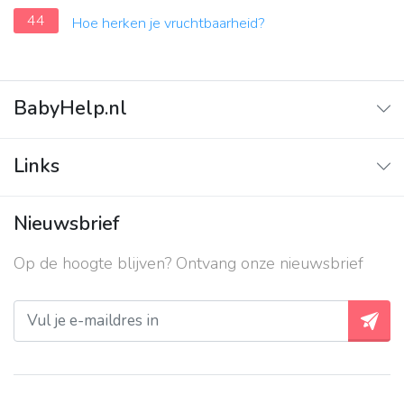
44
Hoe herken je vruchtbaarheid?
BabyHelp.nl
Home
Links
Vraag & Antwoord
Adverteren
Nieuwsbrief
Contact
Op de hoogte blijven? Ontvang onze nieuwsbrief
Over ons
Privacy beleid