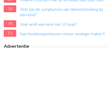
Waarom zou een man je vertellen dat hij je mist?
28
Wat zijn de symptomen van darmontsteking bij
een kind?
38
Wat vindt een kind van 10 leuk?
21
Kan hondensperma een vrouw zwanger maken?
Advertentie