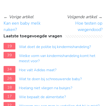
←
Vorige artikel
Volgende artikel
→
Kan een baby melk
Hoe testen op
ruiken?
wiegendood?
Laatste toegevoegde vragen
19
Wat doet de politie bij kindermishandeling?
39
Welke vorm van kindermishandeling komt het
meest voor?
34
Hoe valt Adidas maat?
26
Wat te doen bij schreeuwende baby?
18
Hoelang niet vliegen na buisjes?
17
Wie bepaalt de alimentatie?
22