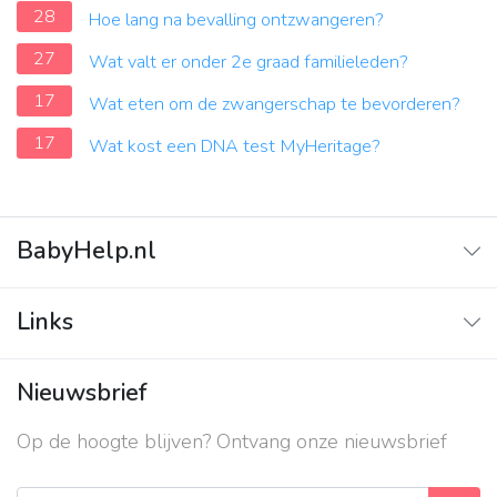
28
Hoe lang na bevalling ontzwangeren?
27
Wat valt er onder 2e graad familieleden?
17
Wat eten om de zwangerschap te bevorderen?
17
Wat kost een DNA test MyHeritage?
BabyHelp.nl
Home
Links
Vraag & Antwoord
Adverteren
Nieuwsbrief
Contact
Op de hoogte blijven? Ontvang onze nieuwsbrief
Over ons
Privacy beleid