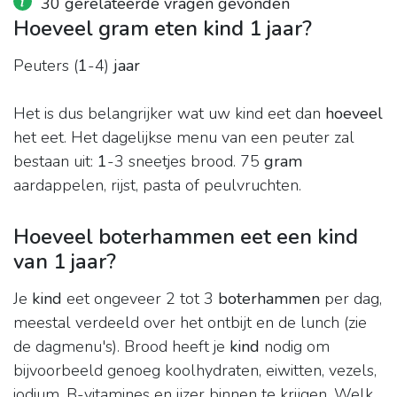
30 gerelateerde vragen gevonden
Hoeveel gram eten kind 1 jaar?
Peuters (
1
-4)
jaar
Het is dus belangrijker wat uw kind eet dan
hoeveel
het eet. Het dagelijkse menu van een peuter zal
bestaan uit:
1
-3 sneetjes brood. 75
gram
aardappelen, rijst, pasta of peulvruchten.
Hoeveel boterhammen eet een kind
van 1 jaar?
Je
kind
eet ongeveer 2 tot 3
boterhammen
per dag,
meestal verdeeld over het ontbijt en de lunch (zie
de dagmenu's). Brood heeft je
kind
nodig om
bijvoorbeeld genoeg koolhydraten, eiwitten, vezels,
jodium, B-vitamines en ijzer binnen te krijgen. Welk