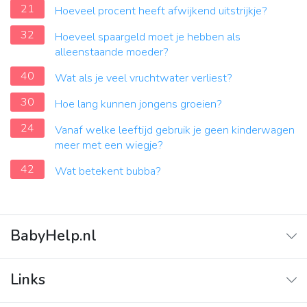
21
Hoeveel procent heeft afwijkend uitstrijkje?
32
Hoeveel spaargeld moet je hebben als
alleenstaande moeder?
40
Wat als je veel vruchtwater verliest?
30
Hoe lang kunnen jongens groeien?
24
Vanaf welke leeftijd gebruik je geen kinderwagen
meer met een wiegje?
42
Wat betekent bubba?
BabyHelp.nl
Home
Links
Vraag & Antwoord
Adverteren