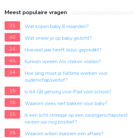
Meest populaire vragen
21
Wat kopen baby 8 maanden?
40
Wat smeer je op baby gezicht?
24
Hoeveel jaar heeft Jezus gepredikt?
45
Kunnen weeën Als steken voelen?
24
Hoe lang moet je fulltime werken voor
ouderschapsverlof?
15
Is 64 GB genoeg voor iPad voor school?
16
Waarom vlees niet bakken voor baby?
15
Is een licht streepje op een zwangerschapstest
na een uur nog positief?
35
Waarom willen mannen een affaire?