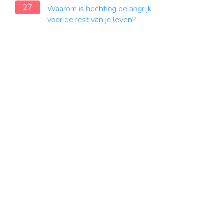
27
Waarom is hechting belangrijk
voor de rest van je leven?