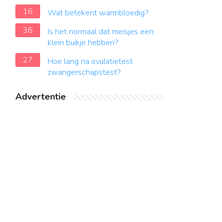
16
Wat betekent warmbloedig?
36
Is het normaal dat meisjes een
klein buikje hebben?
27
Hoe lang na ovulatietest
zwangerschapstest?
Advertentie