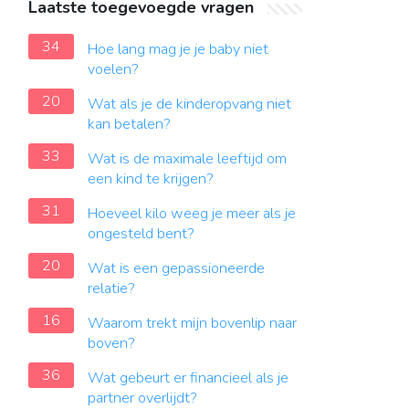
Laatste toegevoegde vragen
34
Hoe lang mag je je baby niet
voelen?
20
Wat als je de kinderopvang niet
kan betalen?
33
Wat is de maximale leeftijd om
een kind te krijgen?
31
Hoeveel kilo weeg je meer als je
ongesteld bent?
20
Wat is een gepassioneerde
relatie?
16
Waarom trekt mijn bovenlip naar
boven?
36
Wat gebeurt er financieel als je
partner overlijdt?