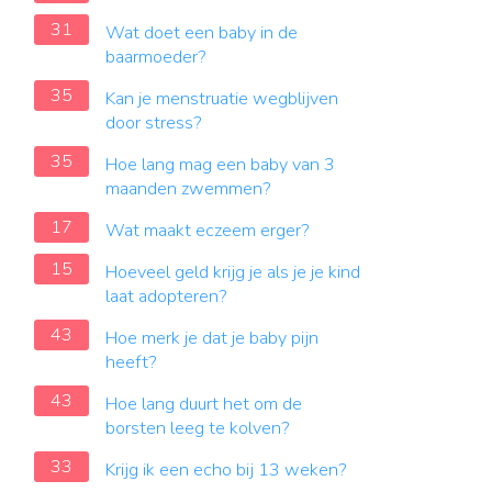
31
Wat doet een baby in de
baarmoeder?
35
Kan je menstruatie wegblijven
door stress?
35
Hoe lang mag een baby van 3
maanden zwemmen?
17
Wat maakt eczeem erger?
15
Hoeveel geld krijg je als je je kind
laat adopteren?
43
Hoe merk je dat je baby pijn
heeft?
43
Hoe lang duurt het om de
borsten leeg te kolven?
33
Krijg ik een echo bij 13 weken?