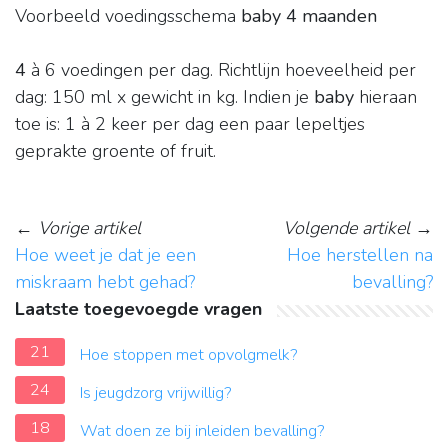
Voorbeeld voedingsschema
baby 4 maanden
4
à 6 voedingen per dag. Richtlijn hoeveelheid per
dag: 150 ml x gewicht in kg. Indien je
baby
hieraan
toe is: 1 à 2 keer per dag een paar lepeltjes
geprakte groente of fruit.
←
Vorige artikel
Volgende artikel
→
Hoe weet je dat je een
Hoe herstellen na
miskraam hebt gehad?
bevalling?
Laatste toegevoegde vragen
21
Hoe stoppen met opvolgmelk?
24
Is jeugdzorg vrijwillig?
18
Wat doen ze bij inleiden bevalling?