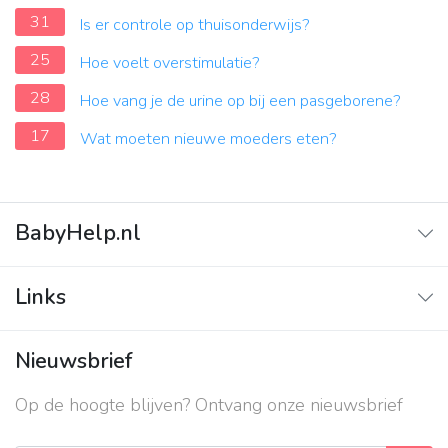
31
Is er controle op thuisonderwijs?
25
Hoe voelt overstimulatie?
28
Hoe vang je de urine op bij een pasgeborene?
17
Wat moeten nieuwe moeders eten?
BabyHelp.nl
Home
Links
Vraag & Antwoord
Adverteren
Nieuwsbrief
Contact
Op de hoogte blijven? Ontvang onze nieuwsbrief
Over ons
Privacy beleid