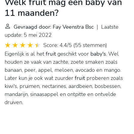
Welk fruit mag een baby van
11 maanden?
Gevraagd door: Fay Veenstra Bsc
| Laatste
update: 5 mei 2022
Score: 4.4/5
(
55 stemmen
)
Eigenlijk is al het
fruit
geschikt voor
baby's
. Wel
houden ze vaak van zachte, zoete smaken zoals
banaan, peer, appel, meloen, avocado en mango.
Later kun je ook wat zuurder
fruit
proberen zoals
kiwi's, pruimen, nectarines, aardbeien, bosbessen,
mandarijn, sinaasappel en ontpitte en ontvelde
druiven.