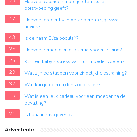
29
Hoeveel calorieën moet je eten als je
borstvoeding geeft?
17
Hoeveel procent van de kinderen krijgt vwo
advies?
43
Is de naam Eliza populair?
25
Hoeveel remgeld krijg ik terug voor mijn kind?
25
Kunnen baby's stress van hun moeder voelen?
29
Wat zijn de stappen voor zindelijkheidstraining?
32
Wat kun je doen tijdens oppassen?
16
Wat is een leuk cadeau voor een moeder na de
bevalling?
24
Is banaan rustgevend?
Advertentie