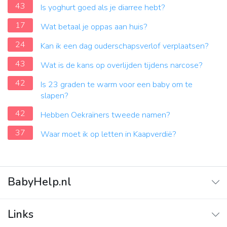
43
Is yoghurt goed als je diarree hebt?
17
Wat betaal je oppas aan huis?
24
Kan ik een dag ouderschapsverlof verplaatsen?
43
Wat is de kans op overlijden tijdens narcose?
42
Is 23 graden te warm voor een baby om te
slapen?
42
Hebben Oekraïners tweede namen?
37
Waar moet ik op letten in Kaapverdië?
BabyHelp.nl
Home
Links
Vraag & Antwoord