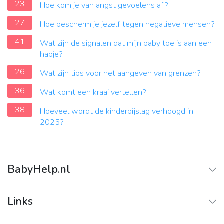
23
Hoe kom je van angst gevoelens af?
27
Hoe bescherm je jezelf tegen negatieve mensen?
41
Wat zijn de signalen dat mijn baby toe is aan een
hapje?
26
Wat zijn tips voor het aangeven van grenzen?
36
Wat komt een kraai vertellen?
38
Hoeveel wordt de kinderbijslag verhoogd in
2025?
BabyHelp.nl
Home
Links
Vraag & Antwoord
Adverteren