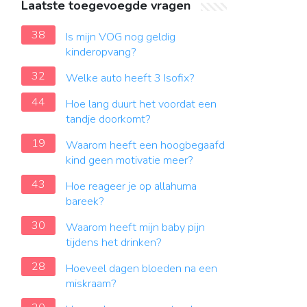
Laatste toegevoegde vragen
38
Is mijn VOG nog geldig
kinderopvang?
32
Welke auto heeft 3 Isofix?
44
Hoe lang duurt het voordat een
tandje doorkomt?
19
Waarom heeft een hoogbegaafd
kind geen motivatie meer?
43
Hoe reageer je op allahuma
bareek?
30
Waarom heeft mijn baby pijn
tijdens het drinken?
28
Hoeveel dagen bloeden na een
miskraam?