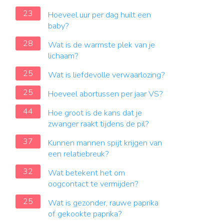
23
Hoeveel uur per dag huilt een
baby?
28
Wat is de warmste plek van je
lichaam?
25
Wat is liefdevolle verwaarlozing?
25
Hoeveel abortussen per jaar VS?
44
Hoe groot is de kans dat je
zwanger raakt tijdens de pil?
37
Kunnen mannen spijt krijgen van
een relatiebreuk?
32
Wat betekent het om
oogcontact te vermijden?
25
Wat is gezonder, rauwe paprika
of gekookte paprika?