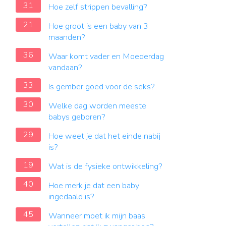
31
Hoe zelf strippen bevalling?
21
Hoe groot is een baby van 3
maanden?
36
Waar komt vader en Moederdag
vandaan?
33
Is gember goed voor de seks?
30
Welke dag worden meeste
babys geboren?
29
Hoe weet je dat het einde nabij
is?
19
Wat is de fysieke ontwikkeling?
40
Hoe merk je dat een baby
ingedaald is?
45
Wanneer moet ik mijn baas