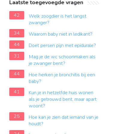
Laatste toegevoegde vragen
42
Welk zoogdier is het langst
zwanger?
34
Waarom baby niet in ledikant?
44
Doet persen pijn met epidurale?
31
Mag je de wc schoonmaken als
je zwanger bent?
44
Hoe herken je bronchitis bij een
baby?
41
Kun je in hetzelfde huis wonen
als je getrouwd bent, maar apart
woont?
25
Hoe kan je zien dat iemand van je
houdt?