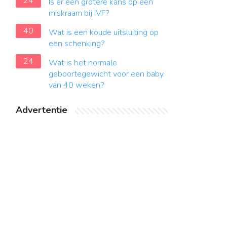
24
Is er een grotere kans op een
miskraam bij IVF?
40
Wat is een koude uitsluiting op
een schenking?
24
Wat is het normale
geboortegewicht voor een baby
van 40 weken?
Advertentie