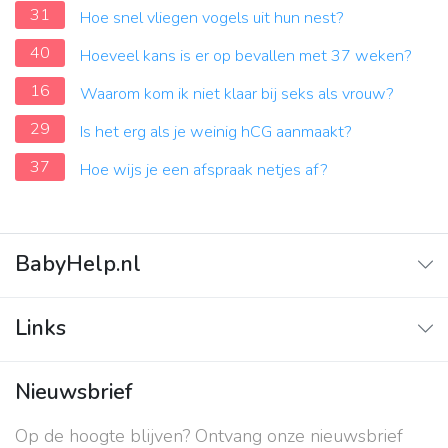
31
Hoe snel vliegen vogels uit hun nest?
40
Hoeveel kans is er op bevallen met 37 weken?
16
Waarom kom ik niet klaar bij seks als vrouw?
29
Is het erg als je weinig hCG aanmaakt?
37
Hoe wijs je een afspraak netjes af?
BabyHelp.nl
Home
Links
Vraag & Antwoord
Adverteren
Nieuwsbrief
Contact
Op de hoogte blijven? Ontvang onze nieuwsbrief
Over ons