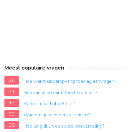
Meest populaire vragen
26
Hoe werkt kinderopvang toeslag aanvragen?
31
Hoe kan je de darmflora herstellen?
17
Welke maat baby 8 kilo?
33
Waarom gaan ouders scheiden?
38
Hoe lang duurt een akte van verdeling?