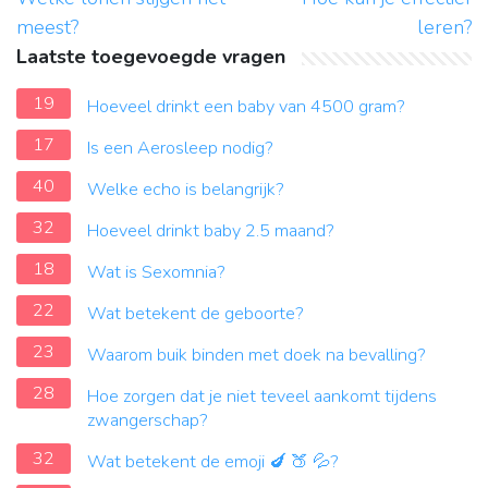
meest?
leren?
Laatste toegevoegde vragen
19
Hoeveel drinkt een baby van 4500 gram?
17
Is een Aerosleep nodig?
40
Welke echo is belangrijk?
32
Hoeveel drinkt baby 2.5 maand?
18
Wat is Sexomnia?
22
Wat betekent de geboorte?
23
Waarom buik binden met doek na bevalling?
28
Hoe zorgen dat je niet teveel aankomt tijdens
zwangerschap?
32
Wat betekent de emoji 🍆 🍑 💦?