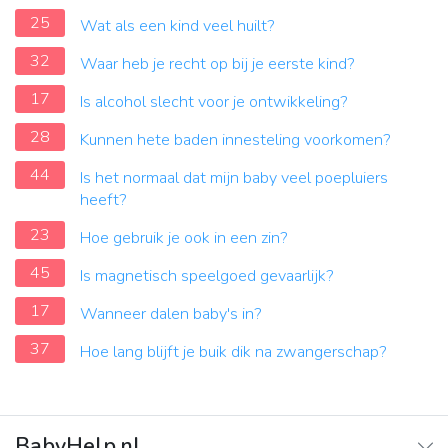
25
Wat als een kind veel huilt?
32
Waar heb je recht op bij je eerste kind?
17
Is alcohol slecht voor je ontwikkeling?
28
Kunnen hete baden innesteling voorkomen?
44
Is het normaal dat mijn baby veel poepluiers
heeft?
23
Hoe gebruik je ook in een zin?
45
Is magnetisch speelgoed gevaarlijk?
17
Wanneer dalen baby's in?
37
Hoe lang blijft je buik dik na zwangerschap?
BabyHelp.nl