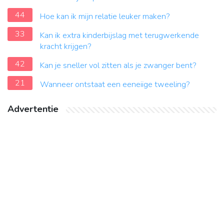
44
Hoe kan ik mijn relatie leuker maken?
33
Kan ik extra kinderbijslag met terugwerkende
kracht krijgen?
42
Kan je sneller vol zitten als je zwanger bent?
21
Wanneer ontstaat een eeneiige tweeling?
Advertentie