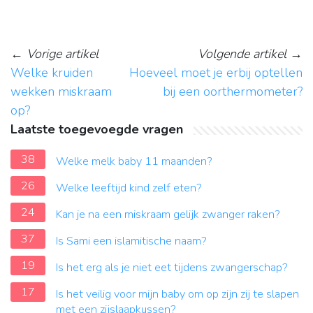
←
Vorige artikel
Volgende artikel
→
Welke kruiden
Hoeveel moet je erbij optellen
wekken miskraam
bij een oorthermometer?
op?
Laatste toegevoegde vragen
38
Welke melk baby 11 maanden?
26
Welke leeftijd kind zelf eten?
24
Kan je na een miskraam gelijk zwanger raken?
37
Is Sami een islamitische naam?
19
Is het erg als je niet eet tijdens zwangerschap?
17
Is het veilig voor mijn baby om op zijn zij te slapen
met een zijslaapkussen?