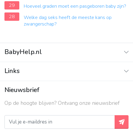
29
Hoeveel graden moet een pasgeboren baby zijn?
28
Welke dag seks heeft de meeste kans op
zwangerschap?
BabyHelp.nl
Home
Links
Vraag & Antwoord
Adverteren
Nieuwsbrief
Contact
Op de hoogte blijven? Ontvang onze nieuwsbrief
Over ons
Privacy beleid