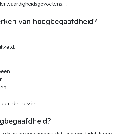
erwaardigheidsgevoelens, ...
erken van hoogbegaafdheid?
ikkeld.
eeën.
n.
en.
 een depressie.
ogbegaafdheid?