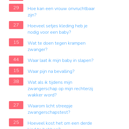
29
Hoe kan een vrouw onvruchtbaar
zijn?
27
Hoeveel setjes kleding heb je
nodig voor een baby?
15
Wat te doen tegen krampen
zwanger?
44
Waar laat ik mijn baby in slapen?
15
Waar pijn na bevalling?
38
Wat als ik tijdens mijn
zwangerschap op mijn rechterzij
wakker word?
27
Waarom licht streepje
zwangerschapstest?
25
Hoeveel kost het om een derde