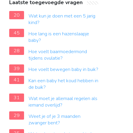
Laatste toegevoegde vragen
20
Wat kun je doen met een 5 jarig
kind?
45
Hoe lang is een hazenslaapje
baby?
28
Hoe voelt baarmoedermond
tijdens ovulatie?
39
Hoe voelt bewegen baby in buik?
41
Kan een baby het koud hebben in
de buik?
31
Wat moet je allemaal regelen als
iemand overlijd?
29
Weet je of je 3 maanden
zwanger bent?