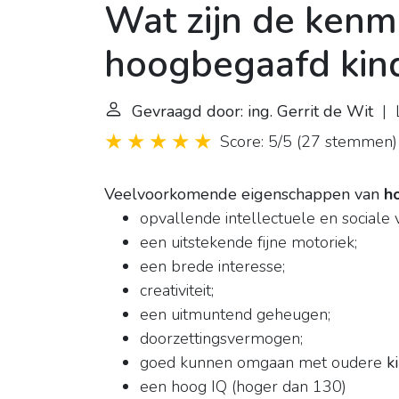
Wat zijn de kenm
hoogbegaafd kind
Gevraagd door: ing. Gerrit de Wit
| L
Score: 5/5
(
27 stemmen
)
Veelvoorkomende eigenschappen van
h
opvallende intellectuele en sociale 
een uitstekende fijne motoriek;
een brede interesse;
creativiteit;
een uitmuntend geheugen;
doorzettingsvermogen;
goed kunnen omgaan met oudere
k
een hoog IQ (hoger dan 130)