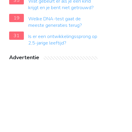
35
Wat gebeurt er als je een kind
krijgt en je bent niet getrouwd?
19
Welke DNA-test gaat de
meeste generaties terug?
31
Is er een ontwikkelingssprong op
2,5-jarige leeftijd?
Advertentie