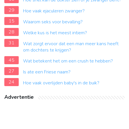
Hoe snel kan de dokter zien of je zwanger bent?
29
Hoe vaak ejaculeren zwanger?
15
Waarom seks voor bevalling?
28
Welke kus is het meest intiem?
31
Wat zorgt ervoor dat een man meer kans heeft
om dochters te krijgen?
45
Wat betekent het om een crush te hebben?
27
Is ate een Friese naam?
24
Hoe vaak overlijden baby's in de buik?
Advertentie