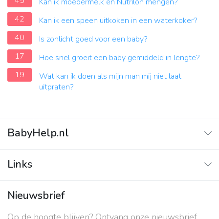
45
Kan ik moedermelk en Nutrilon mengen?
42
Kan ik een speen uitkoken in een waterkoker?
40
Is zonlicht goed voor een baby?
17
Hoe snel groeit een baby gemiddeld in lengte?
19
Wat kan ik doen als mijn man mij niet laat
uitpraten?
BabyHelp.nl
Home
Links
Vraag & Antwoord
Adverteren
Nieuwsbrief
Contact
Op de hoogte blijven? Ontvang onze nieuwsbrief
Over ons