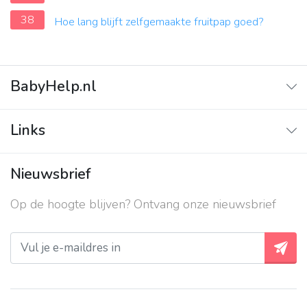
38
Hoe lang blijft zelfgemaakte fruitpap goed?
BabyHelp.nl
Home
Links
Vraag & Antwoord
Adverteren
Nieuwsbrief
Contact
Op de hoogte blijven? Ontvang onze nieuwsbrief
Over ons
Privacy beleid