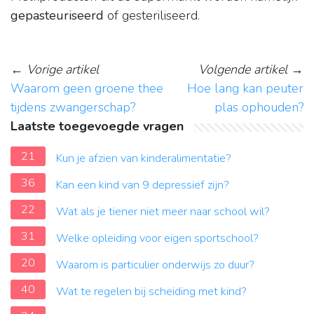
gepasteuriseerd
of gesteriliseerd.
←
Vorige artikel
Volgende artikel
→
Waarom geen groene thee
Hoe lang kan peuter
tijdens zwangerschap?
plas ophouden?
Laatste toegevoegde vragen
21
Kun je afzien van kinderalimentatie?
36
Kan een kind van 9 depressief zijn?
22
Wat als je tiener niet meer naar school wil?
31
Welke opleiding voor eigen sportschool?
20
Waarom is particulier onderwijs zo duur?
40
Wat te regelen bij scheiding met kind?