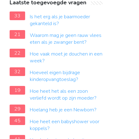
Laatste toegevoegde vragen
33
Is het erg als je baarmoeder
gekanteld is?
21
Waarom mag je geen rauw vlees
eten als je zwanger bent?
22
Hoe vaak moet je douchen in een
week?
32
Hoeveel eigen bijdrage
kinderopvangtoeslag?
19
Hoe heet het als een zoon
verliefd wordt op zijn moeder?
29
Hoelang heb je een Newborn?
45
Hoe heet een babyshower voor
koppels?