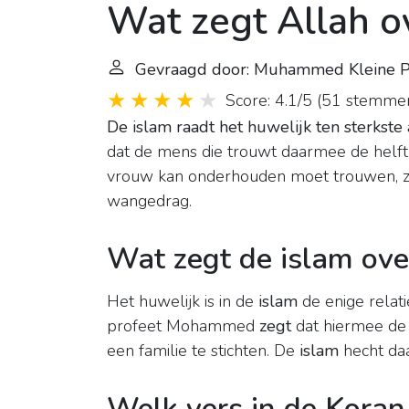
Wat zegt Allah o
Gevraagd door: Muhammed Kleine P
Score: 4.1/5
(
51 stemme
De islam raadt het huwelijk ten sterkste
dat de mens die trouwt daarmee de helft 
vrouw kan onderhouden moet trouwen, zo
wangedrag.
Wat zegt de islam ov
Het huwelijk is in de
islam
de enige relat
profeet Mohammed
zegt
dat hiermee de h
een familie te stichten. De
islam
hecht da
Welk vers in de Koran