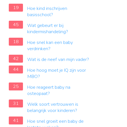
19
Hoe kind inschrijven
basisschool?
45
Wat gebeurt er bij
kindermishandeling?
18
Hoe snel kan een baby
verdrinken?
42
Wat is de neef van mijn vader?
44
Hoe hoog moet je IQ zijn voor
MBO?
25
Hoe reageert baby na
osteopaat?
31
Welk soort vertrouwen is
belangrijk voor kinderen?
41
Hoe snel groeit een baby de