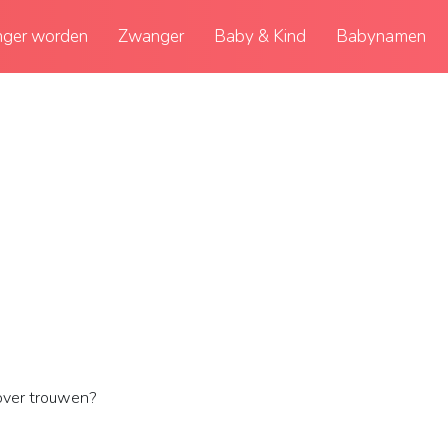
ger worden
Zwanger
Baby & Kind
Babynamen
over trouwen?