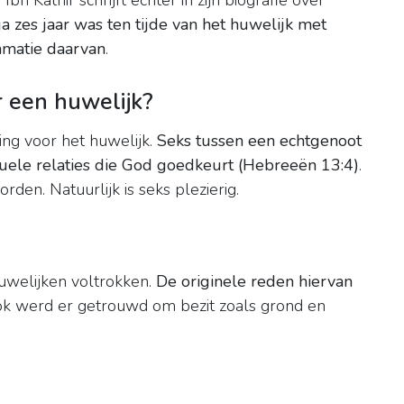
bn Kathir schrijft echter in zijn biografie over
a zes jaar was ten tijde van het huwelijk met
matie daarvan
.
 een huwelijk?
ing voor het huwelijk.
Seks tussen een echtgenoot
uele relaties die God goedkeurt (Hebreeën 13:4)
.
den. Natuurlijk is seks plezierig.
welijken voltrokken.
De originele reden hiervan
ok werd er getrouwd om bezit zoals grond en