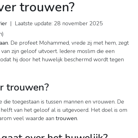
ver trouwen?
ier
| Laatste update: 28 november 2025
n
)
 aan
. De profeet Mohammed, vrede zij met hem, zegt
van zijn geloof uitvoert. Iedere moslim die een
dat hij door het huwelijk beschermd wordt tegen
er trouwen?
ie die toegestaan is tussen mannen en vrouwen. De
elft van het geloof al is uitgevoerd. Het doel is om
arom veel waarde aan
trouwen
.
 gaat over het huwelijk?