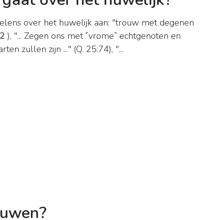
oelens over het huwelijk aan: "trouw met degenen
32
), "... Zegen ons met ˹vrome˺ echtgenoten en
 zullen zijn ..." (Q. 25:74), "...
ouwen?