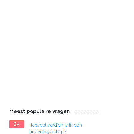
Meest populaire vragen
24
Hoeveel verdien je in een
kinderdagverblijf?