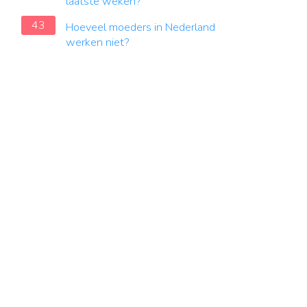
laatste weken?
43
Hoeveel moeders in Nederland
werken niet?