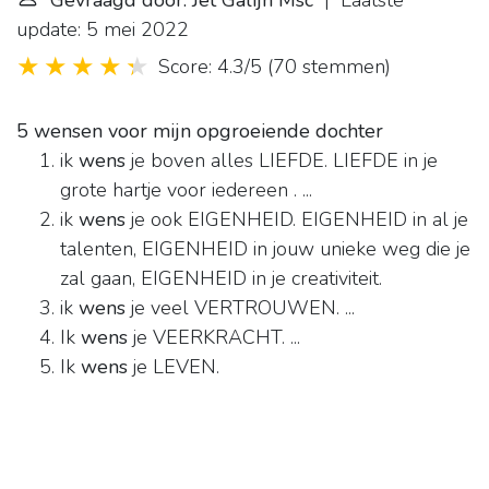
Gevraagd door: Jet Galijn Msc
| Laatste
update: 5 mei 2022
Score: 4.3/5
(
70 stemmen
)
5 wensen voor mijn opgroeiende dochter
ik
wens
je boven alles LIEFDE. LIEFDE in je
grote hartje voor iedereen . ...
ik
wens
je ook EIGENHEID. EIGENHEID in al je
talenten, EIGENHEID in jouw unieke weg die je
zal gaan, EIGENHEID in je creativiteit.
ik
wens
je veel VERTROUWEN. ...
Ik
wens
je VEERKRACHT. ...
Ik
wens
je LEVEN.