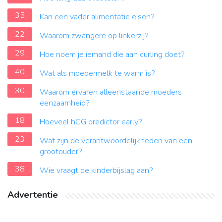
35
Kan een vader alimentatie eisen?
22
Waarom zwangere op linkerzij?
29
Hoe noem je iemand die aan curling doet?
40
Wat als moedermelk te warm is?
30
Waarom ervaren alleenstaande moeders
eenzaamheid?
18
Hoeveel hCG predictor early?
23
Wat zijn de verantwoordelijkheden van een
grootouder?
38
Wie vraagt de kinderbijslag aan?
Advertentie