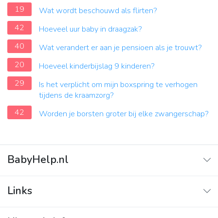
19
Wat wordt beschouwd als flirten?
42
Hoeveel uur baby in draagzak?
40
Wat verandert er aan je pensioen als je trouwt?
20
Hoeveel kinderbijslag 9 kinderen?
29
Is het verplicht om mijn boxspring te verhogen
tijdens de kraamzorg?
42
Worden je borsten groter bij elke zwangerschap?
BabyHelp.nl
Home
Links
Vraag & Antwoord
Adverteren