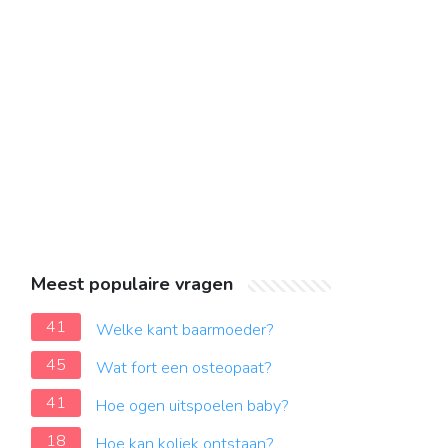
Meest populaire vragen
41
Welke kant baarmoeder?
45
Wat fort een osteopaat?
41
Hoe ogen uitspoelen baby?
18
Hoe kan koliek ontstaan?