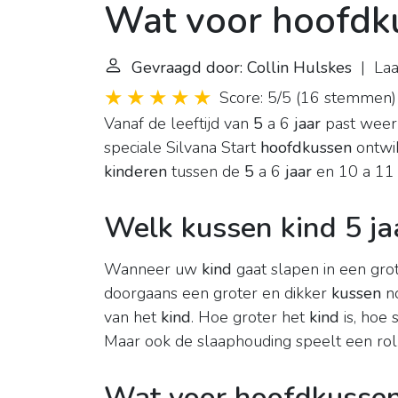
Wat voor hoofdku
Gevraagd door: Collin Hulskes
| Laa
Score: 5/5
(
16 stemmen
)
Vanaf de leeftijd van
5
a 6
jaar
past weer
speciale Silvana Start
hoofdkussen
ontwi
kinderen
tussen de
5
a 6
jaar
en 10 a 1
Welk kussen kind 5 ja
Wanneer uw
kind
gaat slapen in een gro
doorgaans een groter en dikker
kussen
no
van het
kind
. Hoe groter het
kind
is, hoe 
Maar ook de slaaphouding speelt een rol
Wat voor hoofdkussen