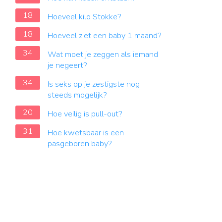
18
Hoeveel kilo Stokke?
18
Hoeveel ziet een baby 1 maand?
34
Wat moet je zeggen als iemand
je negeert?
34
Is seks op je zestigste nog
steeds mogelijk?
20
Hoe veilig is pull-out?
31
Hoe kwetsbaar is een
pasgeboren baby?