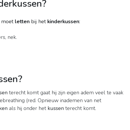
nderkussen?
p moet
letten
bij het
kinderkussen
:
s, nek.
ussen?
sen
terecht komt gaat hij zijn eigen adem veel te vaak
rebreathing (red. Opnieuw inademen van net
kken
als hij onder het
kussen
terecht komt.