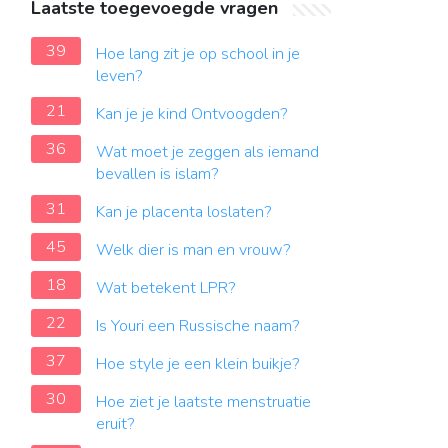
Laatste toegevoegde vragen
39
Hoe lang zit je op school in je
leven?
21
Kan je je kind Ontvoogden?
36
Wat moet je zeggen als iemand
bevallen is islam?
31
Kan je placenta loslaten?
45
Welk dier is man en vrouw?
18
Wat betekent LPR?
22
Is Youri een Russische naam?
37
Hoe style je een klein buikje?
30
Hoe ziet je laatste menstruatie
eruit?