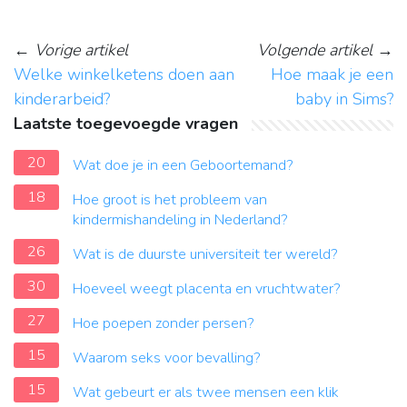
←
Vorige artikel
Volgende artikel
→
Welke winkelketens doen aan
Hoe maak je een
kinderarbeid?
baby in Sims?
Laatste toegevoegde vragen
20
Wat doe je in een Geboortemand?
18
Hoe groot is het probleem van
kindermishandeling in Nederland?
26
Wat is de duurste universiteit ter wereld?
30
Hoeveel weegt placenta en vruchtwater?
27
Hoe poepen zonder persen?
15
Waarom seks voor bevalling?
15
Wat gebeurt er als twee mensen een klik