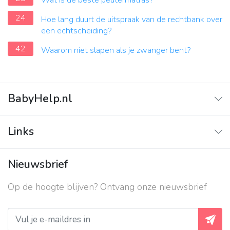
Wat is de beste peutermatras?
24
Hoe lang duurt de uitspraak van de rechtbank over
een echtscheiding?
42
Waarom niet slapen als je zwanger bent?
BabyHelp.nl
Home
Links
Vraag & Antwoord
Adverteren
Nieuwsbrief
Contact
Op de hoogte blijven? Ontvang onze nieuwsbrief
Over ons
Privacy beleid