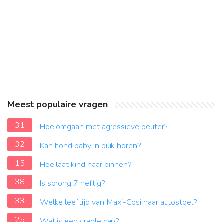
Meest populaire vragen
31
Hoe omgaan met agressieve peuter?
32
Kan hond baby in buik horen?
15
Hoe laat kind naar binnen?
38
Is sprong 7 heftig?
33
Welke leeftijd van Maxi-Cosi naar autostoel?
25
Wat is een cradle cap?