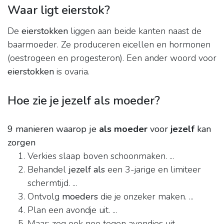
Waar ligt eierstok?
De
eierstokken
liggen aan beide kanten naast de
baarmoeder. Ze produceren eicellen en hormonen
(oestrogeen en progesteron). Een ander woord voor
eierstokken
is ovaria.
Hoe zie je jezelf als moeder?
9 manieren waarop je
als moeder
voor
jezelf
kan
zorgen
Verkies slaap boven schoonmaken. ...
Behandel
jezelf als
een 3-jarige en limiteer
schermtijd. ...
Ontvolg
moeders
die je onzeker maken. ...
Plan een avondje uit. ...
Maar: zeg ook nee tegen avondjes uit. ...