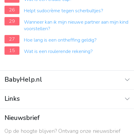
26
Helpt sudocrème tegen scherbultjes?
29
Wanneer kan ik mijn nieuwe partner aan mijn kind
voorstellen?
27
Hoe lang is een ontheffing geldig?
15
Wat is een roulerende rekening?
BabyHelp.nl
Home
Links
Vraag & Antwoord
Adverteren
Nieuwsbrief
Contact
Op de hoogte blijven? Ontvang onze nieuwsbrief
Over ons