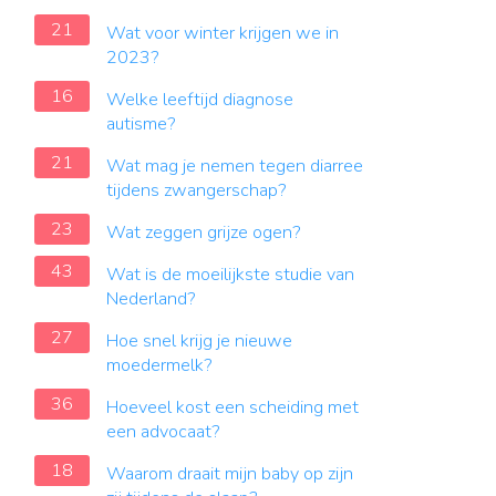
21
Wat voor winter krijgen we in
2023?
16
Welke leeftijd diagnose
autisme?
21
Wat mag je nemen tegen diarree
tijdens zwangerschap?
23
Wat zeggen grijze ogen?
43
Wat is de moeilijkste studie van
Nederland?
27
Hoe snel krijg je nieuwe
moedermelk?
36
Hoeveel kost een scheiding met
een advocaat?
18
Waarom draait mijn baby op zijn