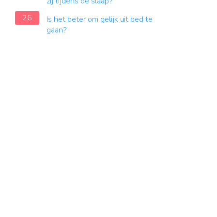
zij tijdens de slaap?
26
Is het beter om gelijk uit bed te
gaan?