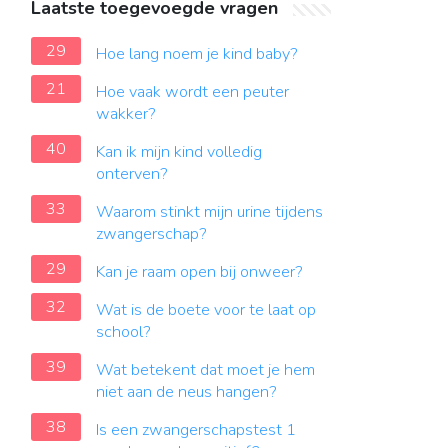
Laatste toegevoegde vragen
29
Hoe lang noem je kind baby?
21
Hoe vaak wordt een peuter
wakker?
40
Kan ik mijn kind volledig
onterven?
33
Waarom stinkt mijn urine tijdens
zwangerschap?
29
Kan je raam open bij onweer?
32
Wat is de boete voor te laat op
school?
39
Wat betekent dat moet je hem
niet aan de neus hangen?
38
Is een zwangerschapstest 1