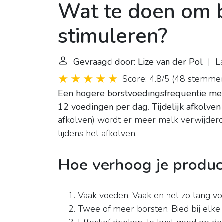
Wat te doen om b
stimuleren?
Gevraagd door: Lize van der Pol
| La
Score: 4.8/5
(
48 stemme
Een hogere borstvoedingsfrequentie met
12 voedingen per dag
.
Tijdelijk afkolve
afkolven) wordt er meer melk verwijder
tijdens het afkolven.
Hoe verhoog je produc
Vaak voeden. Vaak en net zo lang voed
Twee of meer borsten. Bied bij elke 