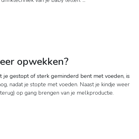
drinktechniek van je baby letten. ...
weer opwekken?
at je gestopt of sterk geminderd bent met voeden, is
nog, nadat je stopte met voeden. Naast je kindje weer
t (terug) op gang brengen van je melkproductie.