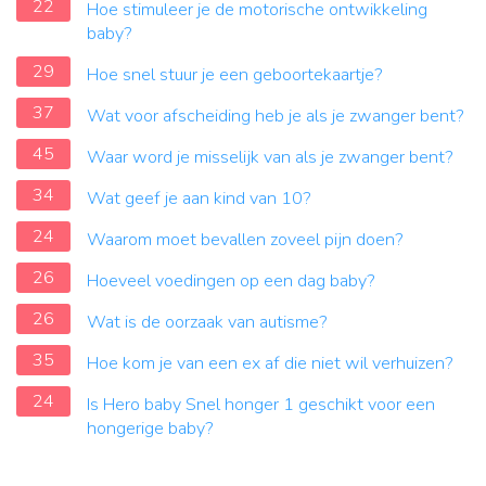
22
Hoe stimuleer je de motorische ontwikkeling
baby?
29
Hoe snel stuur je een geboortekaartje?
37
Wat voor afscheiding heb je als je zwanger bent?
45
Waar word je misselijk van als je zwanger bent?
34
Wat geef je aan kind van 10?
24
Waarom moet bevallen zoveel pijn doen?
26
Hoeveel voedingen op een dag baby?
26
Wat is de oorzaak van autisme?
35
Hoe kom je van een ex af die niet wil verhuizen?
24
Is Hero baby Snel honger 1 geschikt voor een
hongerige baby?