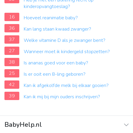
Heb je met een uitkering recht op
kinderopvangtoeslag?
16
Hoeveel reanimatie baby?
36
Kan lang staan kwaad zwanger?
37
Welke vitamine D als je zwanger bent?
27
Wanneer moet ik kindergeld stopzetten?
38
Is ananas goed voor een baby?
25
Is er ooit een 8-ling geboren?
42
Kan ik afgekolfde melk bij elkaar gooien?
39
Kan ik mij bij mijn ouders inschrijven?
BabyHelp.nl