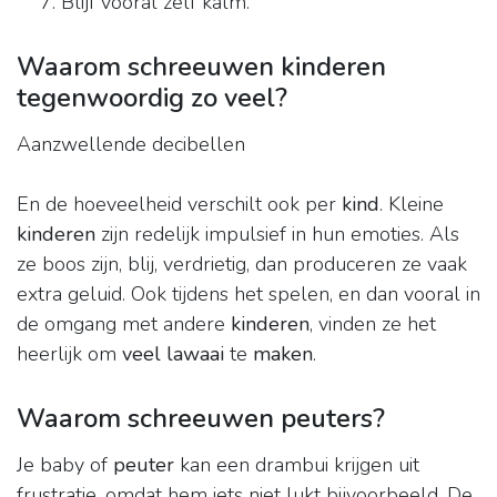
Blijf vooral zelf kalm.
Waarom schreeuwen kinderen
tegenwoordig zo veel?
Aanzwellende decibellen
En de hoeveelheid verschilt ook per
kind
. Kleine
kinderen
zijn redelijk impulsief in hun emoties. Als
ze boos zijn, blij, verdrietig, dan produceren ze vaak
extra geluid. Ook tijdens het spelen, en dan vooral in
de omgang met andere
kinderen
, vinden ze het
heerlijk om
veel lawaai
te
maken
.
Waarom schreeuwen peuters?
Je baby of
peuter
kan een drambui krijgen uit
frustratie, omdat hem iets niet lukt bijvoorbeeld. De