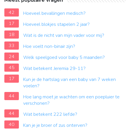
Meest populaire vragen
42
Hoeveel bevallingen medisch?
17
Hoeveel blokjes stapelen 2 jaar?
18
Wat is de nicht van mijn vader voor mij?
33
Hoe voelt non-binair zijn?
24
Welk speelgoed voor baby 5 maanden?
45
Wat betekent Jeremia 29-11?
17
Kun je de hartslag van een baby van 7 weken
voelen?
44
Hoe lang moet je wachten om een ​​poepluier te
verschonen?
44
Wat betekent 222 liefde?
40
Kan je je broer of zus onterven?