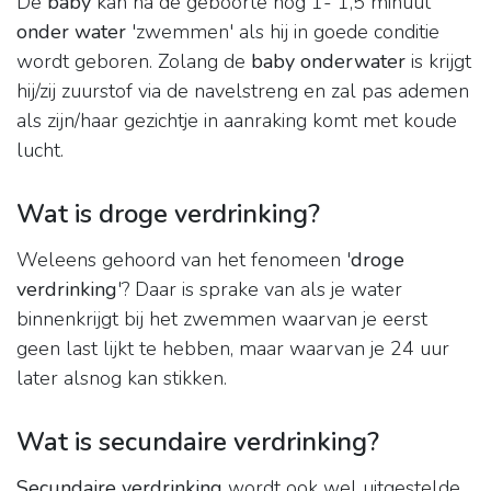
De
baby
kan na de geboorte nog 1- 1,5 minuut
onder water
'zwemmen' als hij in goede conditie
wordt geboren. Zolang de
baby onderwater
is krijgt
hij/zij zuurstof via de navelstreng en zal pas ademen
als zijn/haar gezichtje in aanraking komt met koude
lucht.
Wat is droge verdrinking?
Weleens gehoord van het fenomeen '
droge
verdrinking
'? Daar is sprake van als je water
binnenkrijgt bij het zwemmen waarvan je eerst
geen last lijkt te hebben, maar waarvan je 24 uur
later alsnog kan stikken.
Wat is secundaire verdrinking?
Secundaire verdrinking
wordt ook wel uitgestelde