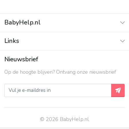
BabyHelp.nl
Home
Links
Vraag & Antwoord
Adverteren
Nieuwsbrief
Contact
Op de hoogte blijven? Ontvang onze nieuwsbrief
Over ons
Privacy beleid
© 2026 BabyHelp.nl