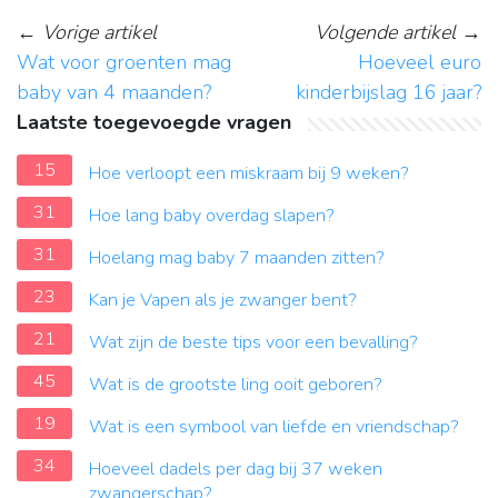
←
Vorige artikel
Volgende artikel
→
Wat voor groenten mag
Hoeveel euro
baby van 4 maanden?
kinderbijslag 16 jaar?
Laatste toegevoegde vragen
15
Hoe verloopt een miskraam bij 9 weken?
31
Hoe lang baby overdag slapen?
31
Hoelang mag baby 7 maanden zitten?
23
Kan je Vapen als je zwanger bent?
21
Wat zijn de beste tips voor een bevalling?
45
Wat is de grootste ling ooit geboren?
19
Wat is een symbool van liefde en vriendschap?
34
Hoeveel dadels per dag bij 37 weken
zwangerschap?