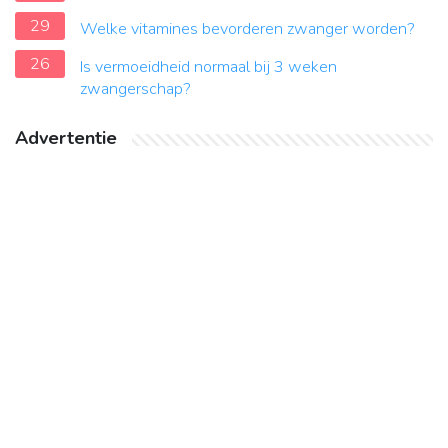
29
Welke vitamines bevorderen zwanger worden?
26
Is vermoeidheid normaal bij 3 weken
zwangerschap?
Advertentie