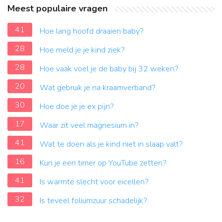
Meest populaire vragen
41
Hoe lang hoofd draaien baby?
28
Hoe meld je je kind ziek?
28
Hoe vaak voel je de baby bij 32 weken?
20
Wat gebruik je na kraamverband?
30
Hoe doe je je ex pijn?
17
Waar zit veel magnesium in?
41
Wat te doen als je kind niet in slaap valt?
16
Kun je een timer op YouTube zetten?
41
Is warmte slecht voor eicellen?
32
Is teveel foliumzuur schadelijk?