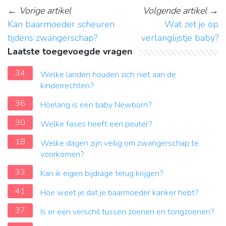
←
Vorige artikel
Volgende artikel
→
Kan baarmoeder scheuren
Wat zet je op
tijdens zwangerschap?
verlanglijstje baby?
Laatste toegevoegde vragen
34
Welke landen houden zich niet aan de
kinderrechten?
36
Hoelang is een baby Newborn?
30
Welke fases heeft een peuter?
18
Welke dagen zijn veilig om zwangerschap te
voorkomen?
33
Kan ik eigen bijdrage terug krijgen?
41
Hoe weet je dat je baarmoeder kanker hebt?
37
Is er een verschil tussen zoenen en tongzoenen?