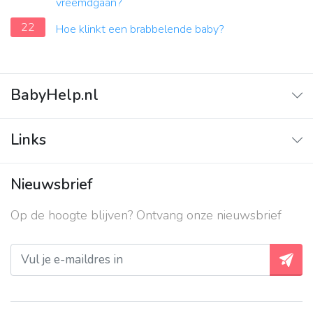
vreemdgaan?
22
Hoe klinkt een brabbelende baby?
BabyHelp.nl
Home
Links
Vraag & Antwoord
Adverteren
Nieuwsbrief
Contact
Op de hoogte blijven? Ontvang onze nieuwsbrief
Over ons
Privacy beleid