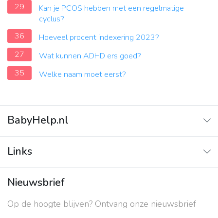
29
Kan je PCOS hebben met een regelmatige
cyclus?
36
Hoeveel procent indexering 2023?
27
Wat kunnen ADHD ers goed?
35
Welke naam moet eerst?
BabyHelp.nl
Home
Links
Vraag & Antwoord
Adverteren
Nieuwsbrief
Contact
Op de hoogte blijven? Ontvang onze nieuwsbrief
Over ons