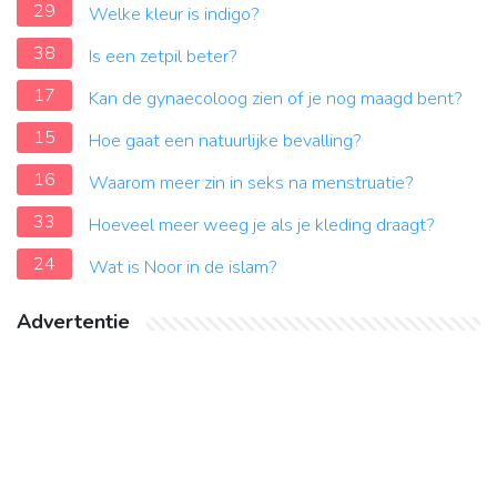
29
Welke kleur is indigo?
38
Is een zetpil beter?
17
Kan de gynaecoloog zien of je nog maagd bent?
15
Hoe gaat een natuurlijke bevalling?
16
Waarom meer zin in seks na menstruatie?
33
Hoeveel meer weeg je als je kleding draagt?
24
Wat is Noor in de islam?
Advertentie