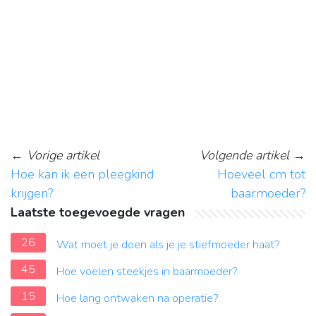
←
Vorige artikel
Volgende artikel
→
Hoe kan ik een pleegkind
Hoeveel cm tot
krijgen?
baarmoeder?
Laatste toegevoegde vragen
26
Wat moet je doen als je je stiefmoeder haat?
45
Hoe voelen steekjes in baarmoeder?
15
Hoe lang ontwaken na operatie?